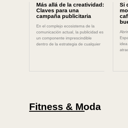
Más allá de la creatividad:
Si 
Claves para una
mo
campaña publicitaria
caf
bu
En el complejo ecosistema de la
Abri
comunicación actual, la publicidad es
Espa
un componente imprescindible
idea
dentro de la estrategia de cualquier
atra
Fitness & Moda