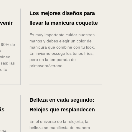
Los mejores diseños para
venir
llevar la manicura coquette
Es muy importante cuidar nuestras
manos y debes elegir un color de
el 90% de
manicura que combine con tu look.
a
En invierno escoge los tonos fríos,
utáneo
pero en la temporada de
sas: las
primavera/verano
, la
Belleza en cada segundo:
ás
Relojes que resplandecen
En el universo de la relojería, la
belleza se manifiesta de manera
 de