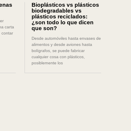
uenas
Bioplásticos vs plásticos
biodegradables vs
plásticos reciclados:
er
¿son todo lo que dicen
a carta
que son?
 contar
Desde automóviles hasta envases de
alimentos y desde aviones hasta
bolígrafos, se puede fabricar
cualquier cosa con plásticos,
posiblemente los