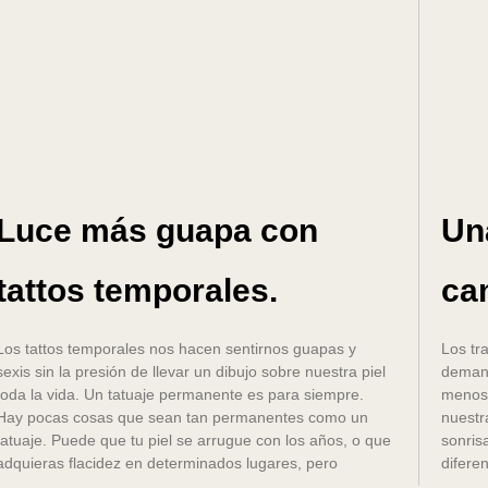
Luce más guapa con
Un
tattos temporales.
cam
Los tattos temporales nos hacen sentirnos guapas y
Los tr
sexis sin la presión de llevar un dibujo sobre nuestra piel
demand
toda la vida. Un tatuaje permanente es para siempre.
menos.
Hay pocas cosas que sean tan permanentes como un
nuestr
tatuaje. Puede que tu piel se arrugue con los años, o que
sonris
adquieras flacidez en determinados lugares, pero
difere