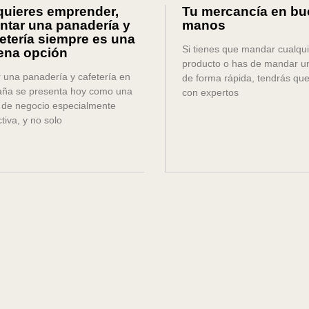
quieres emprender,
Tu mercancía en b
ntar una panadería y
manos
etería siempre es una
Si tienes que mandar cualqui
ena opción
producto o has de mandar un
r una panadería y cafetería en
de forma rápida, tendrás que
ña se presenta hoy como una
con expertos
 de negocio especialmente
ctiva, y no solo