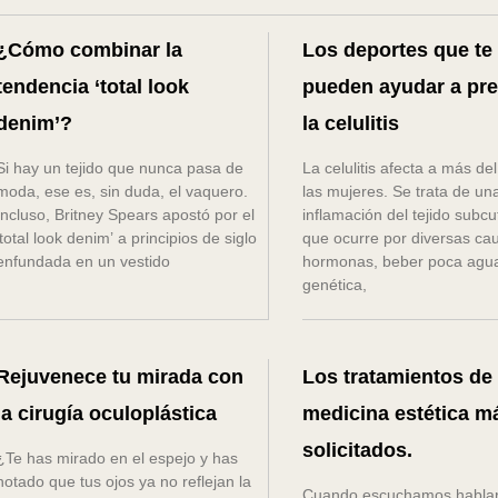
¿Cómo combinar la
Los deportes que te
tendencia ‘total look
pueden ayudar a pre
denim’?
la celulitis
Si hay un tejido que nunca pasa de
La celulitis afecta a más d
moda, ese es, sin duda, el vaquero.
las mujeres. Se trata de un
Incluso, Britney Spears apostó por el
inflamación del tejido subc
‘total look denim’ a principios de siglo
que ocurre por diversas cau
enfundada en un vestido
hormonas, beber poca agua
genética,
Rejuvenece tu mirada con
Los tratamientos de
la cirugía oculoplástica
medicina estética m
solicitados.
¿Te has mirado en el espejo y has
notado que tus ojos ya no reflejan la
Cuando escuchamos hablar