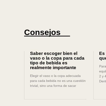
Consejos
Saber escoger bien el
Es
vaso o la copa para cada
que
tipo de bebida es
Para
realmente importante
equi
Elegir el vaso o la copa adecuada
2 y 
para cada bebida no es una cuestión
Dent
trivial, sino una forma de sacar