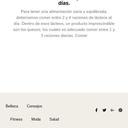
días.
Para tener una alimentación sana y equilibrada,
deberíamos comer entre 2 y 4 raciones de lácteos al
día. Dentro de esos lácteos, un producto imprescindible
son los quesos, los cuales es adecuado comer entre 1 y
3 raciones diarias. Comer
Belleza
Consejos
F
T
G
P
a
w
o
i
c
i
o
n
e
t
g
t
Fitness
Moda
Salud
b
t
l
e
o
e
e
r