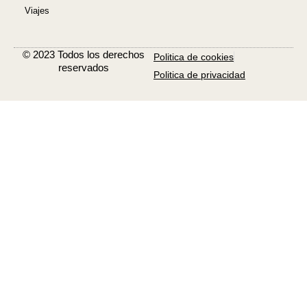
o
r
-
e
Viajes
k
p
s
-
l
t
f
u
s
-
© 2023 Todos los derechos
Politica de cookies
g
reservados
Politica de privacidad