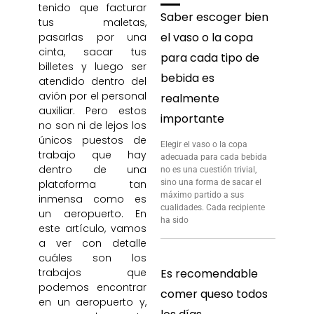
tenido que facturar
Saber escoger bien
tus maletas,
el vaso o la copa
pasarlas por una
cinta, sacar tus
para cada tipo de
billetes y luego ser
bebida es
atendido dentro del
avión por el personal
realmente
auxiliar. Pero estos
importante
no son ni de lejos los
únicos puestos de
Elegir el vaso o la copa
trabajo que hay
adecuada para cada bebida
dentro de una
no es una cuestión trivial,
plataforma tan
sino una forma de sacar el
máximo partido a sus
inmensa como es
cualidades. Cada recipiente
un aeropuerto. En
ha sido
este artículo, vamos
a ver con detalle
cuáles son los
Es recomendable
trabajos que
podemos encontrar
comer queso todos
en un aeropuerto y,