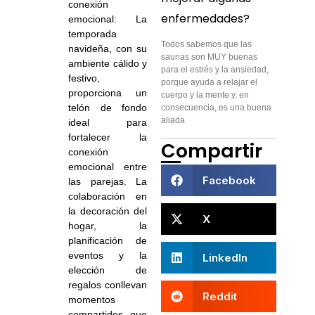
conexión
enfermedades?
emocional: La
temporada
Todos sabemos que las
navideña, con su
saunas son MUY buenas
ambiente cálido y
para el estrés y la ansiedad,
festivo,
porque ayuda a relajar el
proporciona un
cuerpo y la mente y, en
telón de fondo
consecuencia, es una buena
aliada
ideal para
fortalecer la
Compartir
conexión
emocional entre
Facebook
las parejas. La
colaboración en
la decoración del
X
hogar, la
planificación de
eventos y la
LinkedIn
elección de
regalos conllevan
Reddit
momentos
compartidos que