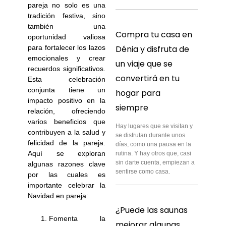
pareja no solo es una
tradición festiva, sino
también una
Compra tu casa en
oportunidad valiosa
para fortalecer los lazos
Dénia y disfruta de
emocionales y crear
un viaje que se
recuerdos significativos.
convertirá en tu
Esta celebración
conjunta tiene un
hogar para
impacto positivo en la
siempre
relación, ofreciendo
varios beneficios que
Hay lugares que se visitan y
contribuyen a la salud y
se disfrutan durante unos
felicidad de la pareja.
días, como una pausa en la
Aquí se exploran
rutina. Y hay otros que, casi
sin darte cuenta, empiezan a
algunas razones clave
sentirse como casa.
por las cuales es
importante celebrar la
Navidad en pareja:
¿Puede las saunas
Fomenta la
mejorar algunas