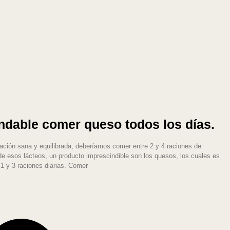
dable comer queso todos los días.
ación sana y equilibrada, deberíamos comer entre 2 y 4 raciones de
 de esos lácteos, un producto imprescindible son los quesos, los cuales es
1 y 3 raciones diarias. Comer