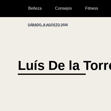
Ir
Belleza
Consejos
Fitness
al
contenido
SÁBADO, 8 AGOSTO 2026
El mejor diario de españa
Luís De la Torr